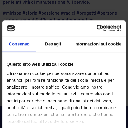
per le attività di manutenzione full service.
#mirispa #storia #passione #radici #progetti #persone
#futuro #sogni #efficientamentoenergetico
#impiantifotovoltaici #formazione #ricercaesviluppo
#turismo #trasportoferroviario #innovazionetecnologica
#startupinnovativa #manutenzione #leaderdimercato
Consenso
Dettagli
Informazioni sui cookie
#business #leader #gruppocpa.
Credit
Questo sito web utilizza i cookie
A MIRI SpA l’appalto per il fotovoltaico del
Utilizziamo i cookie per personalizzare contenuti ed
servizio idrico integrato milanese
annunci, per fornire funzionalità dei social media e per
analizzare il nostro traffico. Condividiamo inoltre
informazioni sul modo in cui utilizzi il nostro sito con i
PREVIOUS
NEXT
nostri partner che si occupano di analisi dei dati web,
pubblicità e social media, i quali potrebbero combinarle
con altre informazioni che hai fornito loro o che hanno
raccolto dal tuo utilizzo dei loro servizi.