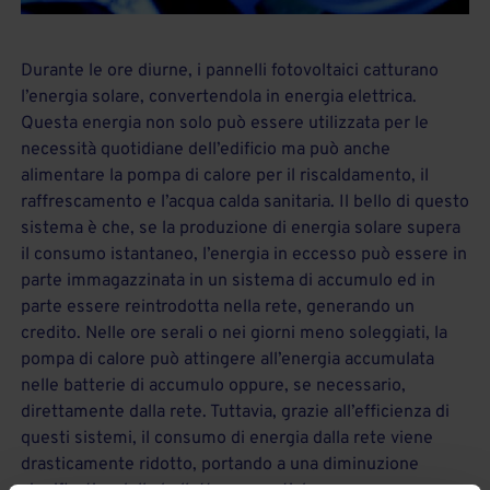
Durante le ore diurne, i pannelli fotovoltaici catturano
l’energia solare, convertendola in energia elettrica.
Questa energia non solo può essere utilizzata per le
necessità quotidiane dell’edificio ma può anche
alimentare la pompa di calore per il riscaldamento, il
raffrescamento e l’acqua calda sanitaria. Il bello di questo
sistema è che, se la produzione di energia solare supera
il consumo istantaneo, l’energia in eccesso può essere in
parte immagazzinata in un sistema di accumulo ed in
parte essere reintrodotta nella rete, generando un
credito. Nelle ore serali o nei giorni meno soleggiati, la
pompa di calore può attingere all’energia accumulata
nelle batterie di accumulo oppure, se necessario,
direttamente dalla rete. Tuttavia, grazie all’efficienza di
questi sistemi, il consumo di energia dalla rete viene
drasticamente ridotto, portando a una diminuzione